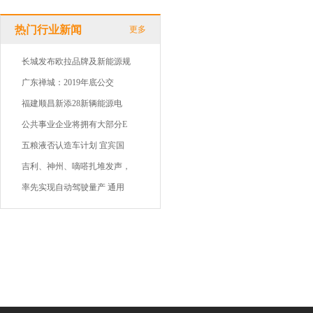
热门行业新闻
更多
长城发布欧拉品牌及新能源规
广东禅城：2019年底公交
福建顺昌新添28新辆能源电
公共事业企业将拥有大部分E
五粮液否认造车计划 宜宾国
吉利、神州、嘀嗒扎堆发声，
率先实现自动驾驶量产 通用