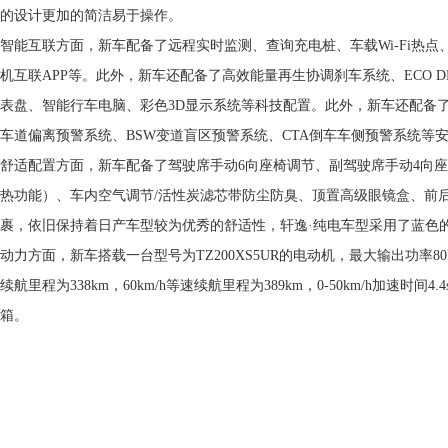
的设计更加的简洁易于操作。
智能互联方面，新车配备了远程实时监测、查询充电桩、车载Wi-Fi热点
机互联APP等。此外，新车还配备了高效能量再生协调刹车系统、ECO D
表盘、智能行车电脑、彩色3D显示系统等科技配置。此外，新车还配备了V
车道偏离预警系统、BSW变道盲区预警系统、CTA倒车车侧预警系统等
舒适配置方面，新车配备了驾驶席手动6向座椅调节、副驾驶席手动4向座椅调节
热功能）、车内空气调节/活性炭滤芯带防尘防臭、顶置高级眼镜盒、前
裹，依旧保持着日产车型较为优秀的舒适性，轩逸·纯电车型采用了蓝色
动力方面，新车搭载一台型号为TZ200XS5UR的电动机，最大输出功率80k
续航里程为338km，60km/h等速续航里程为389km，0-50km/h加速
箱。