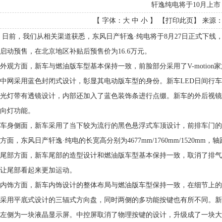
轩逸纯电将于10月上市
【 字体：
大
中
小
】 【
打印此页
】 来源： 
日前，我们从相关渠道获悉，东风日产轩逸·纯电将于8月27日正式下线，
启动预售，在北京地区补贴后预售价为16.6万元。
外观方面，新车与燃油版车型基本保持一致，前脸部分采用了V-motio
中网采用蓝色封闭式设计，彰显其电动版车型的身份。新车LED日间行车
光灯带有透镜设计，内部还加入了蓝色装饰条进行点缀。新车的外后视镜
向灯功能。
车身侧面，新车采用了当下较为流行的黑色悬浮式车顶设计，前排车门的
方面，东风日产轩逸·纯电的长宽高分别为4677mm/1760mm/1520mm，轴
尾部方面，新车尾部的造型设计和燃油版车型基本保持一致，取消了排气
让尾部看起来更加运动。
内饰方面，新车内饰设计的整体布局与燃油版车型保持一致，在细节上的
采用平底式设计的三辐式方向盘，同时两侧的多功能按键也有所不同。新
左侧为一块液晶显示屏。中控屏取消了物理按键的设计，升级成了一块大