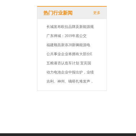
热门行业新闻
更多
长城发布欧拉品牌及新能源规
广东禅城：2019年底公交
福建顺昌新添28新辆能源电
公共事业企业将拥有大部分E
五粮液否认造车计划 宜宾国
动力电池企业中报出炉，业绩
吉利、神州、嘀嗒扎堆发声，