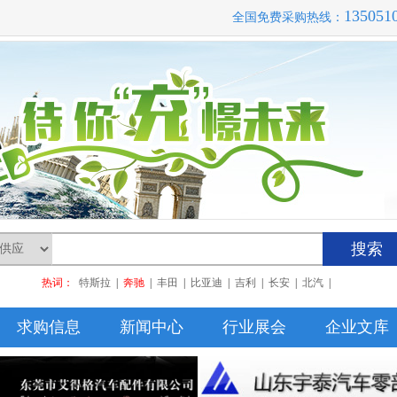
135051
全国免费采购热线：
搜索
热词：
特斯拉
|
奔驰
|
丰田
|
比亚迪
|
吉利
|
长安
|
北汽
|
求购信息
新闻中心
行业展会
企业文库