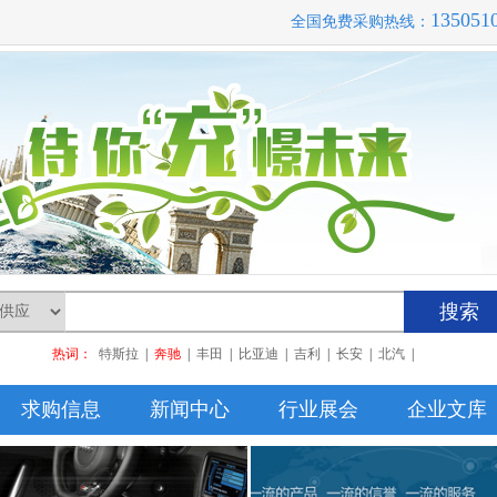
135051
全国免费采购热线：
搜索
热词：
特斯拉
|
奔驰
|
丰田
|
比亚迪
|
吉利
|
长安
|
北汽
|
求购信息
新闻中心
行业展会
企业文库