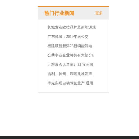
热门行业新闻
更多
长城发布欧拉品牌及新能源规
广东禅城：2019年底公交
福建顺昌新添28新辆能源电
公共事业企业将拥有大部分E
五粮液否认造车计划 宜宾国
吉利、神州、嘀嗒扎堆发声，
率先实现自动驾驶量产 通用