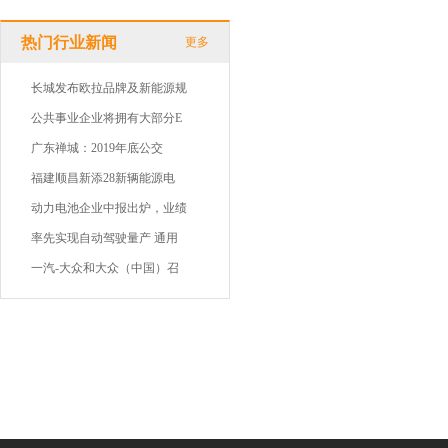
热门行业新闻
更多
长城发布欧拉品牌及新能源规
公共事业企业将拥有大部分E
广东禅城：2019年底公交
福建顺昌新添28新辆能源电
动力电池企业中报出炉，业绩
率先实现自动驾驶量产 通用
一汽-大众和大众（中国）召