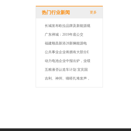
热门行业新闻
更多
长城发布欧拉品牌及新能源规
广东禅城：2019年底公交
福建顺昌新添28新辆能源电
公共事业企业将拥有大部分E
动力电池企业中报出炉，业绩
五粮液否认造车计划 宜宾国
吉利、神州、嘀嗒扎堆发声，