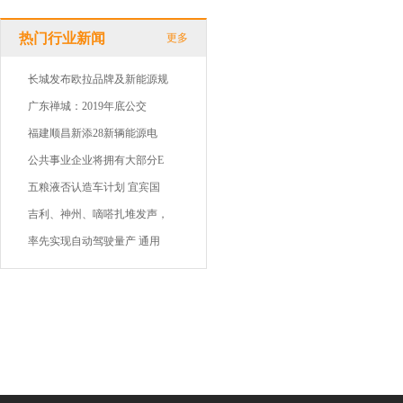
热门行业新闻
更多
长城发布欧拉品牌及新能源规
广东禅城：2019年底公交
福建顺昌新添28新辆能源电
公共事业企业将拥有大部分E
五粮液否认造车计划 宜宾国
吉利、神州、嘀嗒扎堆发声，
率先实现自动驾驶量产 通用