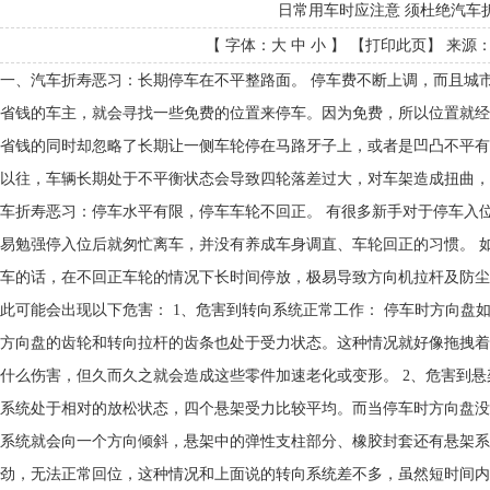
日常用车时应注意 须杜绝汽车
【 字体：
大
中
小
】 【
打印此页
】 来源： 
一、汽车折寿恶习：长期停车在不平整路面。 停车费不断上调，而且城
省钱的车主，就会寻找一些免费的位置来停车。因为免费，所以位置就经
省钱的同时却忽略了长期让一侧车轮停在马路牙子上，或者是凹凸不平有
以往，车辆长期处于不平衡状态会导致四轮落差过大，对车架造成扭曲，
车折寿恶习：停车水平有限，停车车轮不回正。 有很多新手对于停车入
易勉强停入位后就匆忙离车，并没有养成车身调直、车轮回正的习惯。 
车的话，在不回正车轮的情况下长时间停放，极易导致方向机拉杆及防尘
此可能会出现以下危害： 1、危害到转向系统正常工作： 停车时方向盘
方向盘的齿轮和转向拉杆的齿条也处于受力状态。这种情况就好像拖拽着
什么伤害，但久而久之就会造成这些零件加速老化或变形。 2、危害到悬
系统处于相对的放松状态，四个悬架受力比较平均。而当停车时方向盘没
系统就会向一个方向倾斜，悬架中的弹性支柱部分、橡胶封套还有悬架系
劲，无法正常回位，这种情况和上面说的转向系统差不多，虽然短时间内