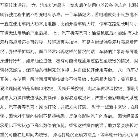
可高转速运行。 六、汽车折寿恶习：熄火后仍使用电器设备 汽车的电源
辆行驶过程中的不断充电所形成。一旦车辆熄火，蓄电池就处于只放电不
一直在使用车内大功率用电器，比如开着车辆大灯、停车在路边长时间听
车辆无法启动的严重后果。 七、汽车折寿恶习：油箱见底后才加油 有
示灯亮起后还会再行驶一段距离再去加油。可是有时燃油警示灯亮起后再
况，弄得手忙脚乱。而且经常出现这样的情况的话，车辆的油泵寿命可能
身进行冷却，如果油位过低，极有可能出现油泵过热甚至烧毁的情况。因
辆补充燃油，保障油泵得到充分冷却，从而延长其使用寿命。 八、汽车
开关，在使用一段时间后可能按键会不够灵敏，如果暴力操作，极容易出
易出现问题的是音响CD按键、天窗开关按键、电动车窗玻璃按键、雨刷
如果大力操作或连续反复操作，很容易造成损坏，严重时会影响电气系统
九、汽车折寿恶习：原地打轮，并把方向打满。 对于一些新手来说，在
辆，因为对车辆的控制不是很熟悉，反倒会影响汽车的寿命。 因为经常
承受比正常状态下高出数倍的负荷。经常这样操作的话，助力泵会较长时
重的可能在短时间内烧毁。 原地打轮的正确方法是：等车轮开始滚动后