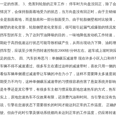
一定的伤害。 3、危害到轮胎的正常工作： 停车时方向盘没回正，除了
情况下，会保持胎面着地受力的状态，当方向盘没有回正时，由于主销倾
全是胎面着地，而是胎肩和一部分胎面受力。由于轮胎侧壁相对比较薄，
侧壁的老化变形，轮胎侧壁老化变形后，很可能引起漏气或爆胎的情况发
挡车型的车主，为了达到节油降噪的目的，一味地降低发动机工作转速，有
期处于高挡低速运行状态可能导致积碳产生，从而出现动力下降、油耗增
挡车型，应该至少将升挡转速控制在2000转/分钟左右。超车或上坡时
足的扭力。 四、汽车折寿恶习：单侧碾压减速带 现在许多小区入口和
车辆不得不减速通过。很多车主在通过这样的减速带时，喜欢只用一侧的
看似车辆单侧通过减速带让车辆的冲击力小了，这样不需要降太多速度就
期受力不均匀，这种单侧碾压减速带的习惯很容易伤害了悬架系统并影响
是冬季还是其它季节，有很多车主都习惯采取原地怠速热车的方式，热车
实上，原地怠速热车不仅效果有限，还浪费汽油和时间。当引擎在没有负
说，引擎在怠速状态下需要很长的时间才能达到正常的工作温度。 正确的
驶。但由于此时引擎及驱动系统都尚未达到正常的工作温度，仍应将转速控