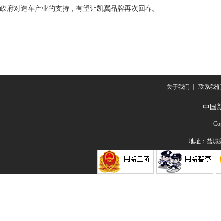
政府对造车产业的支持，有望让凯翼品牌再次回春。
关于我们
|
联系我
中国
Co
地址：盐城射阳