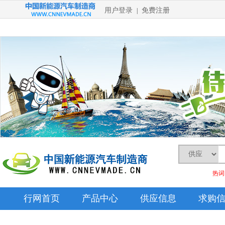
用户登录
免费注册
|
热词
行网首页
产品中心
供应信息
求购