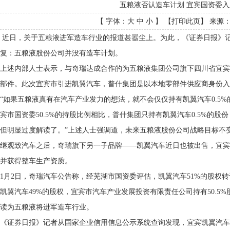
五粮液否认造车计划 宜宾国资委
【 字体：
大
中
小
】 【
打印此页
】 来源： 
近日，关于五粮液进军造车行业的报道甚嚣尘上。为此，《证券日报》
复：五粮液股份公司并没有造车计划。
上述内部人士表示，与奇瑞达成合作的为五粮液集团公司旗下四川省宜宾
部件。此次宜宾市引进凯翼汽车，普什集团是以本地零部件供应商身份入
“如果五粮液真有在汽车产业发力的想法，就不会仅仅持有凯翼汽车0.5%
宾市国资委50.5%的持股比例相比，普什集团只持有凯翼汽车0.5%的
但明显过度解读了。”上述人士强调道，未来五粮液股份公司战略目标不
继观致汽车之后，奇瑞旗下另一子品牌——凯翼汽车近日也被出售，宜宾
并获得整车生产资质。
1月2日，奇瑞汽车公告称，经芜湖市国资委评估，凯翼汽车51%的股权转
凯翼汽车49%的股权，宜宾市汽车产业发展投资有限责任公司持有50.5%
读为五粮液将进军造车行业。
《证券日报》记者从国家企业信用信息公示系统查询发现，宜宾凯翼汽车