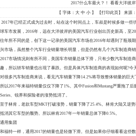
2017什么车最火？！ 看看大洋彼
【 字体：
大
中
小
】 【
打印此页
】 来源： 
2017年已经正式成为过去时，站在这个时间点上，车叔是时候多做一些
球车市发展，2016年，远在大洋彼岸的美国汽车行业创出历史新高，至2
往年所不同的是，创下这一记录的美国汽车市场在2016年却遇到了瓶颈
兴市场，虽然整个汽车行业销量增长明显，但是仍然有几个汽车制造商销
2017市场情况则有所不同，美国车市销量总体下滑，只有少数汽车制造
趣，所以轿车销量也出现了暴跌。但是具体汽车制造商的表现如何呢?今
对很多汽车制造商来说，看见汽车销量下降14.2%将导致整体销量的巨大
所以2017年来福特销量仅仅下降了1%。其中Fusion和Mustang严重拖了后
Series、锐界和探险者的涨势抵消了。
至于林肯，老款车型MKT打破涨势，销量下降了25.4%。林肯大陆又逆势而
抵消其它车型的颓势。所以林肯2017年一年销量总体下降0.5%。
通用集团
和福特一样，通用2017的销量也是轻微下滑。但是如果你仔细看看这些数